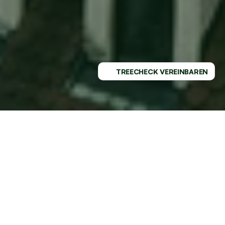
TREECHECK VEREINBAREN
PROFESSIONELLER SERVICE - 
REGIONAL VERWURZELT
GESUNDE BÄUME MIT DEM 
MARKTFÜHRER AN DEINER SEITE
Mit TREELAX hast du den idealen Experten für 
professionelle Baumpflege in Steinfurt und Umgebung 
gefunden. Wir machen es dir leicht, deine Bäume 