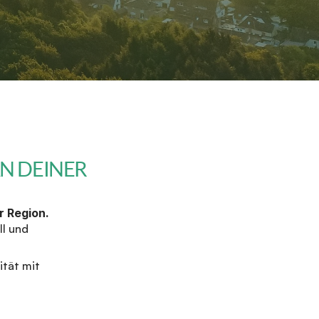
 DEINER 
r Region.
l und 
tät mit 