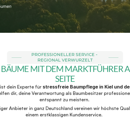
Bäumen
PROFESSIONELLER SERVICE - 
REGIONAL VERWURZELT
 BÄUME MIT DEM MARKTFÜHRER AN
SEITE
st dein Experte für 
stressfreie Baumpflege in Kiel und de
elfen dir, deine Verantwortung als Baumbesitzer professionel
entspannt zu meistern. 
iger Anbieter in ganz Deutschland vereinen wir höchste Quali
einem erstklassigen Kundenservice.  