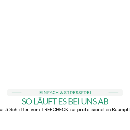
E BUCHBAR
FAIRE & 
r Anfrage einen Termin zu 
Wir stehen für faire Direk
chtermin bei dir vor Ort. 
zu keinen Überraschunge
für ein 
EINFACH & STRESSFREI
SO LÄUFT ES BEI UNS AB
nur 3 Schritten vom TREECHECK zur professionellen Baumpf