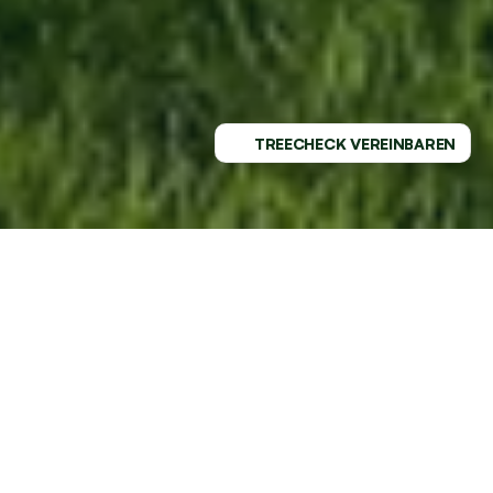
TREECHECK VEREINBAREN
PROFESSIONELLER SERVICE - 
REGIONAL VERWURZELT
GESUNDE BÄUME MIT DEM 
MARKTFÜHRER AN DEINER SEITE
Mit TREELAX wird Baumpflege 
einfach und 
sorgenfrei
! In Aachen und Umgebung sind wir dein 
verlässlicher Partner für gesunde und gepflegte 