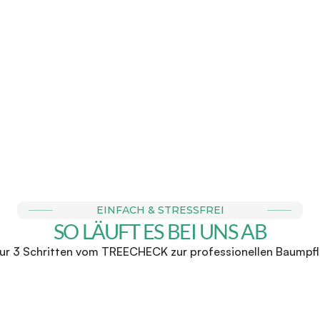
E BUCHBAR
FAIRE & 
r Anfrage einen Termin zu 
Wir stehen für faire Direk
chtermin bei dir vor Ort. 
zu keinen Überraschunge
für ein 
EINFACH & STRESSFREI
SO LÄUFT ES BEI UNS AB
nur 3 Schritten vom TREECHECK zur professionellen Baumpf