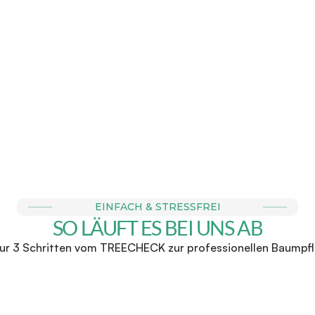
E BUCHBAR
FAIRE & 
r Anfrage einen Termin zu 
Wir stehen für faire Direk
chtermin bei dir vor Ort. 
zu keinen Überraschunge
für ein 
EINFACH & STRESSFREI
SO LÄUFT ES BEI UNS AB
nur 3 Schritten vom TREECHECK zur professionellen Baumpf