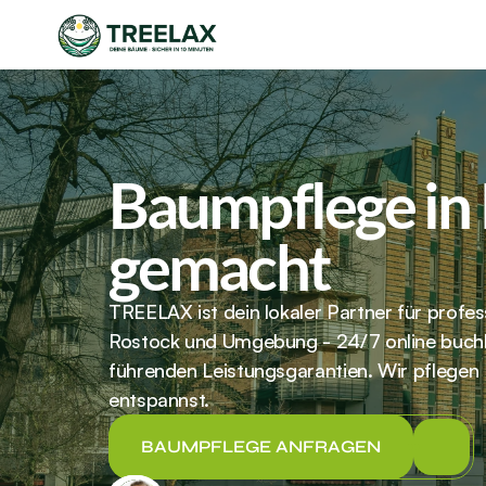
Baumpflege in 
gemacht
TREELAX ist dein lokaler Partner für profes
Rostock und Umgebung - 24/7 online buchb
führenden Leistungsgarantien. Wir pflegen
entspannst.
BAUMPFLEGE ANFRAGEN