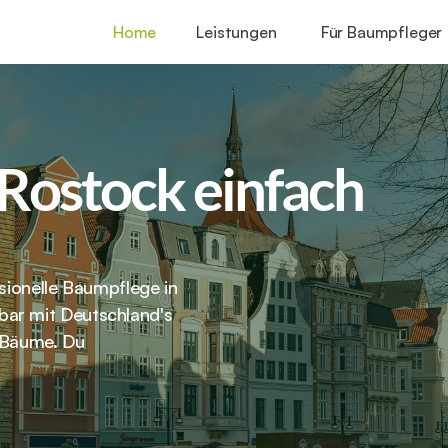
Home
Leistungen
Für Baumpfleger
Rostock einfach 
sionelle Baumpflege in 
ar mit Deutschland's 
 Bäume. Du 