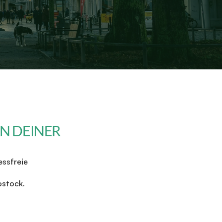
 DEINER 
ssfreie 
ostock.