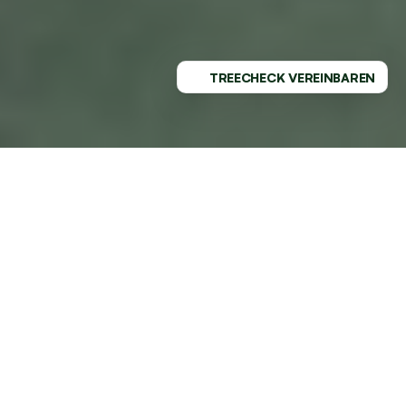
TREECHECK VEREINBAREN
PROFESSIONELLER SERVICE - 
REGIONAL VERWURZELT
GESUNDE BÄUME MIT DEM 
MARKTFÜHRER AN DEINER SEITE
Als führender Baumpflege-Spezialist in Lünen und 
sorgen für gesunde, gepflegte Bäume in deinem 
Garten. Erlebe selbst, warum Kunden in der Region auf 
TREELAX vertrauen.