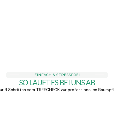
E BUCHBAR
FAIRE & 
r Anfrage einen Termin zu 
Wir stehen für faire Direk
chtermin bei dir vor Ort. 
zu keinen Überraschunge
für ein 
EINFACH & STRESSFREI
SO LÄUFT ES BEI UNS AB
nur 3 Schritten vom TREECHECK zur professionellen Baumpf