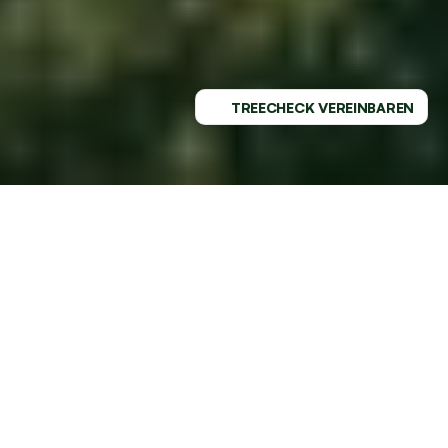
TREECHECK VEREINBAREN
PROFESSIONELLER SERVICE - 
REGIONAL VERWURZELT
GESUNDE BÄUME MIT DEM 
MARKTFÜHRER AN DEINER SEITE
Deine Bäume in Iserlohn verdienen die beste Pflege 
bieten wir dir stressfreie Baumpflege auf höchstem 
Niveau. Lass dich von unserem Service überzeugen – 
Iserlohn wird begeistert sein!