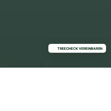
TREECHECK VEREINBAREN
PROFESSIONELLER SERVICE - 
REGIONAL VERWURZELT
GESUNDE BÄUME MIT DEM 
MARKTFÜHRER AN DEINER SEITE
Dein Baumpflege-Partner in Herne mit Weitblick und 