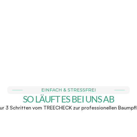
E BUCHBAR
FAIRE & 
r Anfrage einen Termin zu 
Wir stehen für faire Direk
chtermin bei dir vor Ort. 
zu keinen Überraschunge
für ein 
EINFACH & STRESSFREI
SO LÄUFT ES BEI UNS AB
nur 3 Schritten vom TREECHECK zur professionellen Baumpf