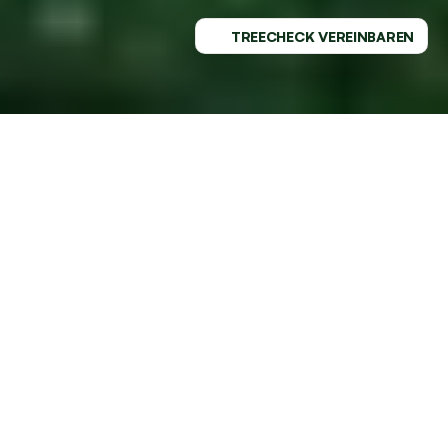
TREECHECK VEREINBAREN
PROFESSIONELLER SERVICE - 
REGIONAL VERWURZELT
GESUNDE BÄUME MIT DEM 
MARKTFÜHRER AN DEINER SEITE
Vertraue auf TREELAX für professionelle Baumpflege 
in Harburg und der gesamten Region. Wir unterstützen 
dich dabei, deine Baumverantwortung mühelos und 
fachgerecht zu erfüllen.
Als deutschlandweit einziger Anbieter dieser 
Qualitätsstufe stehen wir für Exzellenz und vollste 
Kundenzufriedenheit.