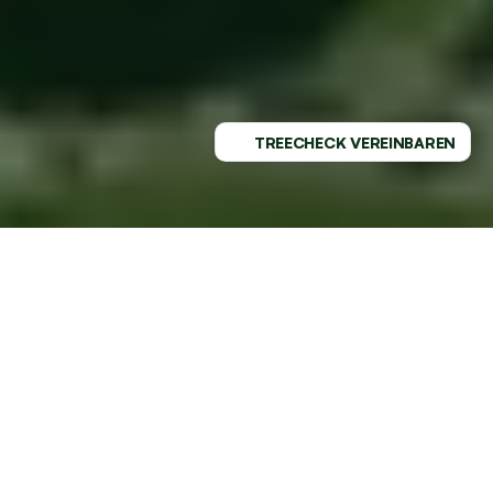
TREECHECK VEREINBAREN
PROFESSIONELLER SERVICE - 
REGIONAL VERWURZELT
GESUNDE BÄUME MIT DEM 
MARKTFÜHRER AN DEINER SEITE
Als führender Baumpflege-Spezialist in Hagen durch 
unsere innovative Herangehensweise an Baumpflege. 
Regionale Expertise, lokale Betreuung in Hagen.