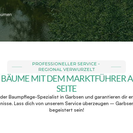
Bäumen
PROFESSIONELLER SERVICE - 
REGIONAL VERWURZELT
 BÄUME MIT DEM MARKTFÜHRER AN
SEITE
der Baumpflege-Spezialist in Garbsen und garantieren dir er
nisse. Lass dich von unserem Service überzeugen – Garbsen
begeistert sein!