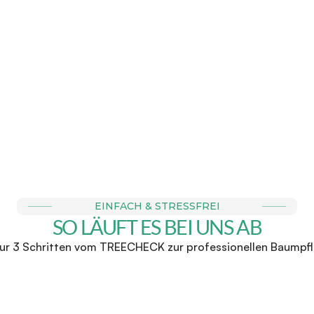
E BUCHBAR
FAIRE & 
r Anfrage einen Termin zu 
Wir stehen für faire Direk
chtermin bei dir vor Ort. 
zu keinen Überraschunge
für ein 
EINFACH & STRESSFREI
SO LÄUFT ES BEI UNS AB
nur 3 Schritten vom TREECHECK zur professionellen Baumpf