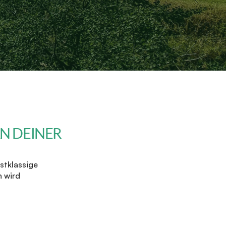
 DEINER 
stklassige 
 wird 