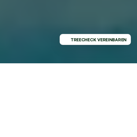
TREECHECK VEREINBAREN
PROFESSIONELLER SERVICE - 
REGIONAL VERWURZELT
GESUNDE BÄUME MIT DEM 
MARKTFÜHRER AN DEINER SEITE
Deine Bäume in Darmstadt verdienen die beste Pflege 
und sorgen für gesunde, gepflegte Bäume in deinem 
Garten. Deine Zufriedenheit ist unser Antrieb – in 
Darmstadt und bundesweit.