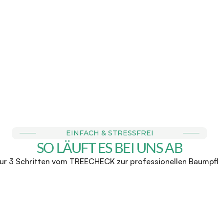
E BUCHBAR
FAIRE & 
r Anfrage einen Termin zu 
Wir stehen für faire Direk
chtermin bei dir vor Ort. 
zu keinen Überraschunge
für ein 
EINFACH & STRESSFREI
SO LÄUFT ES BEI UNS AB
nur 3 Schritten vom TREECHECK zur professionellen Baumpf