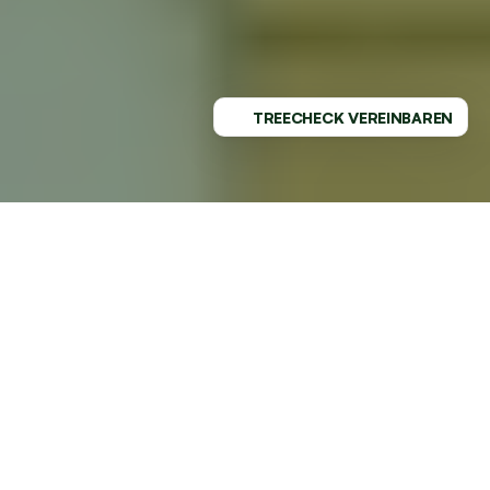
TREECHECK VEREINBAREN
PROFESSIONELLER SERVICE - 
REGIONAL VERWURZELT
GESUNDE BÄUME MIT DEM 
MARKTFÜHRER AN DEINER SEITE
TREELAX bringt Innovation in die Baumpflege nach 
Bergheim bieten wir dir stressfreie Baumpflege auf 
höchstem Niveau. Unser deutschlandweiter Standard 
kommt jetzt auch nach Bergheim!