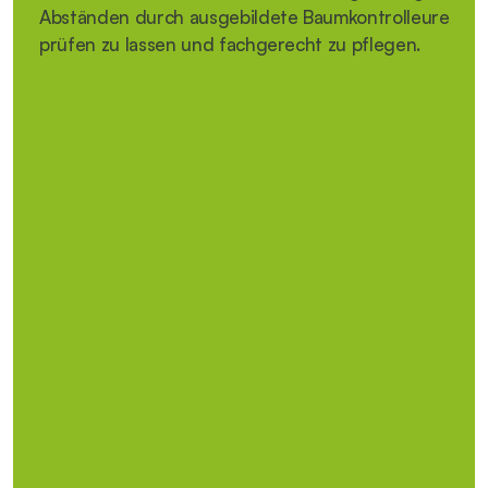
Abständen durch ausgebildete Baumkontrolleure 
prüfen zu lassen und fachgerecht zu pflegen.
KONFLIKTLÖSUNG MIT 
NACHBARN - WAS TUN, WENN 
SIE NICHT REAGIEREN?
Der erste Schritt sollte immer ein persönliches 
Gespräch mit dem Nachbarn sein. Oft sind sich die 
Nachbarn der Problematik nicht bewusst. An dieser 
Stelle ist es ratsam, die Unterstützung eines 
Baumpflege-Experten
 in Anspruch zu nehmen, um die 
Gegebenheiten fachkundig bewerten zu lassen.
Im äußersten Fall, wenn der Nachbar nicht reagiert, 
bleibt dir die Möglichkeit, rechtliche Schritte 