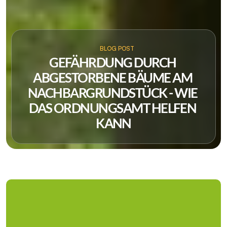
BLOG POST
GEFÄHRDUNG DURCH 
ABGESTORBENE BÄUME AM 
NACHBARGRUNDSTÜCK - WIE 
DAS ORDNUNGSAMT HELFEN 
KANN
Die Gefährdung durch tote oder abgestorbene Bäume 
auf einem angrenzenden Grundstück kann ein 
ernsthaftes Problem darstellen, das sowohl die 
Sicherheit als auch das Wohlbefinden der Anwohner 