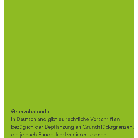
Wohlergehen auf deinem Grundstück 
beeinträchtigen. 
Ein unkontrolliertes Wachstum von Bäumen und 
Sträuchern kann beispielsweise dazu führen, dass kein 
Sonnenlicht auf dein Grundstück fällt oder Schädlinge 
angelockt werden, die sich möglicherweise auch in 
deinem Garten niederlassen. Auch durch 
naheliegende, umfallende Bäume oder herabstürzende 
Äste können Schäden und Verletzungen verursacht 
werden. 
Rechte und Pflichten: Was das Gesetz dazu sagt
Grenzabstände
In Deutschland gibt es rechtliche Vorschriften 
bezüglich der Bepflanzung an Grundstücksgrenzen, 
die je nach Bundesland variieren können. 