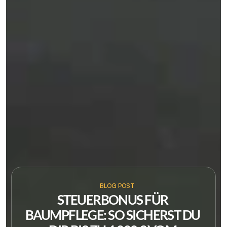
BLOG POST
STEUERBONUS FÜR 
BAUMPFLEGE: SO SICHERST DU 